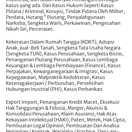
kasus yang ada. Dari Kasus Hukum Seperti Kasus
Pidana / Kriminal, Korupsi, Tindak Pidana Oleh Militer,
Perdata, Hutang ” Piutang, Penyalahgunaan
Narkoba, Sengketa Waris, Perkawinan, Pengesahan
Nikah Siri, Perceraian.
Kekerasan Dalam Rumah Tangga (KDRT), Adopsi
Anak, Jual-Beli Tanah, Sengketa Tata Usaha Negara
(Sengketa TUN), Kasus Perusahaan, Sengketa Bisnis,
Penanganan Piutang Perusahaan, Kasus Lembaga
Keuangan & Lembaga Pembiayaan (Finance), Kasus
Perpajakan, Kewarganegaraan & Imigrasi, Kasus
Kepegawaian, Malpraktik Kedokteran, Kasus
Ketenagakerjaan / Perburuhan, Perselisihan
Hubungan Inustrial (PHI), Kasus Perbankan.
Export Import, Penanganan Kredit Macet, Eksekusi
Hak Tanggungan & Fidusia, Merger, Akuisisi &
Konsolidasi Perusahaan, Klaim Asuransi, Hak Atas
Kekayaan Intelektual (HAKI), Paten, Merek, Hak Cipta,
Pembuatan Legal Opinion, Pembuatan Dan Analisa
Perjanjian / Kontrak, Waralaba / Frachise, Dan Lain-