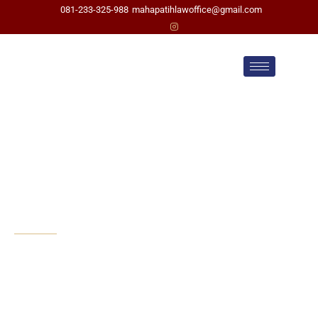
081-233-325-988
mahapatihlawoffice@gmail.com
Pengacara Cerai di
Tarogong Kidul