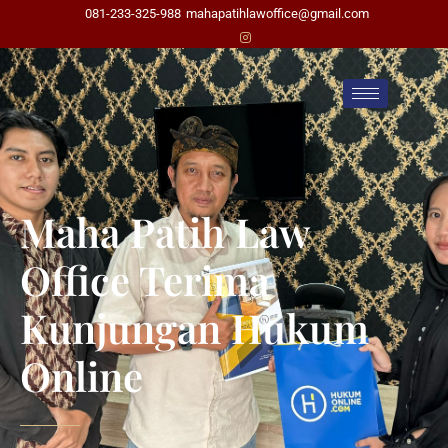
081-233-325-988
mahapatihlawoffice@gmail.com
Maha Patih Law
Office Terima
Kunjungan Hukum
Online