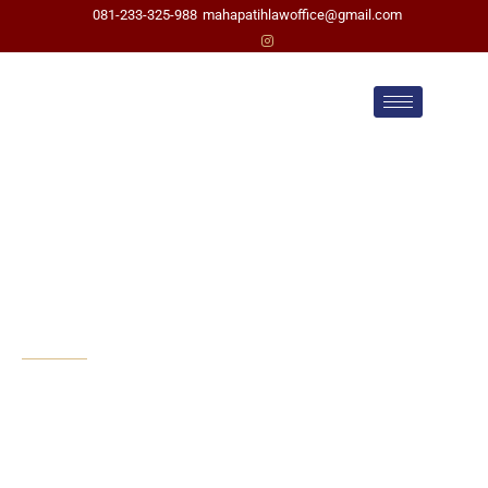
081-233-325-988
mahapatihlawoffice@gmail.com
Pengacara Cerai di
Tangerang