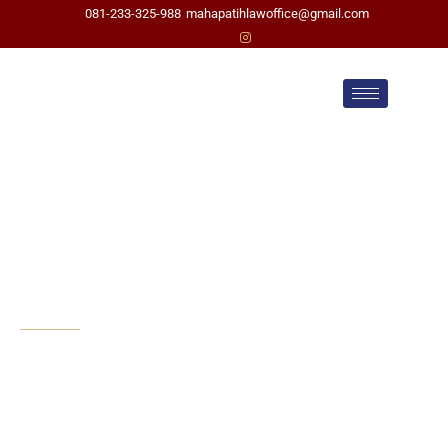
081-233-325-988
mahapatihlawoffice@gmail.com
Pengacara Cerai di
Sragen