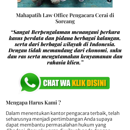
Mahapatih Law Office Pengacara Cerai di
Soreang
“Sangat Berpengalaman menangani perkara
kasus perdata dan pidana berbagai kalangan,
serta dari berbagai wilayah di Indonesia.
Dengan tidak memandang dari ekonomi, suku
dan ras serta mengutamakan kenyamanan dan
rahasia klien.”
Mengapa Harus Kami ?
Dalam menentukan kantor pengacara terbaik, telah
seharusnya menjadi pertimbangan Anda supaya
dapat membantu permasalahan hukum yang