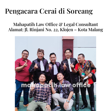
Pengacara Cerai di Soreang
Mahapatih Law Office & Legal Consultant
Alamat: Jl. Rinjani No. 22, Klojen – Kota Malang