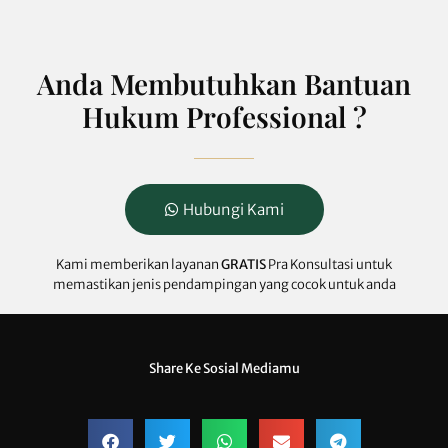
Anda Membutuhkan Bantuan
Hukum Professional ?
Hubungi Kami
Kami memberikan layanan
GRATIS
Pra Konsultasi untuk
memastikan jenis pendampingan yang cocok untuk anda
Share Ke Sosial Mediamu