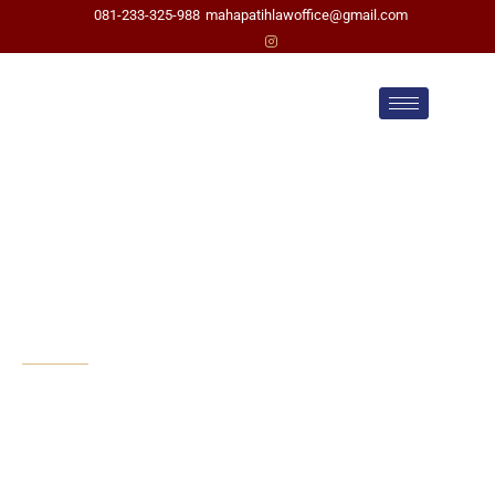
081-233-325-988
mahapatihlawoffice@gmail.com
Pengacara Cerai di
Soreang