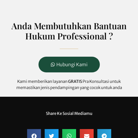
Anda Membutuhkan Bantuan
Hukum Professional ?
Hubungi Kami
Kami memberikan layanan
GRATIS
Pra Konsultasi untuk
memastikan jenis pendampingan yang cocok untuk anda
Share Ke Sosial Mediamu