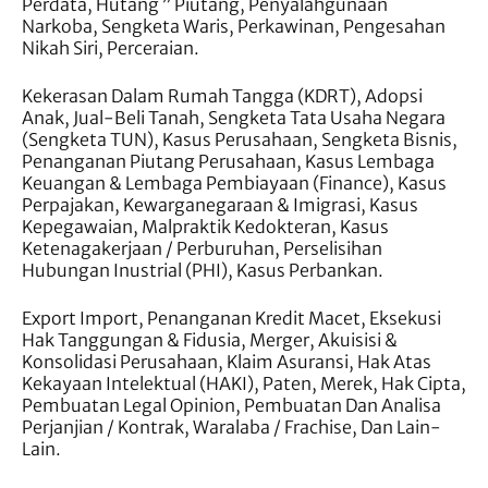
Perdata, Hutang ” Piutang, Penyalahgunaan
Narkoba, Sengketa Waris, Perkawinan, Pengesahan
Nikah Siri, Perceraian.
Kekerasan Dalam Rumah Tangga (KDRT), Adopsi
Anak, Jual-Beli Tanah, Sengketa Tata Usaha Negara
(Sengketa TUN), Kasus Perusahaan, Sengketa Bisnis,
Penanganan Piutang Perusahaan, Kasus Lembaga
Keuangan & Lembaga Pembiayaan (Finance), Kasus
Perpajakan, Kewarganegaraan & Imigrasi, Kasus
Kepegawaian, Malpraktik Kedokteran, Kasus
Ketenagakerjaan / Perburuhan, Perselisihan
Hubungan Inustrial (PHI), Kasus Perbankan.
Export Import, Penanganan Kredit Macet, Eksekusi
Hak Tanggungan & Fidusia, Merger, Akuisisi &
Konsolidasi Perusahaan, Klaim Asuransi, Hak Atas
Kekayaan Intelektual (HAKI), Paten, Merek, Hak Cipta,
Pembuatan Legal Opinion, Pembuatan Dan Analisa
Perjanjian / Kontrak, Waralaba / Frachise, Dan Lain-
Lain.