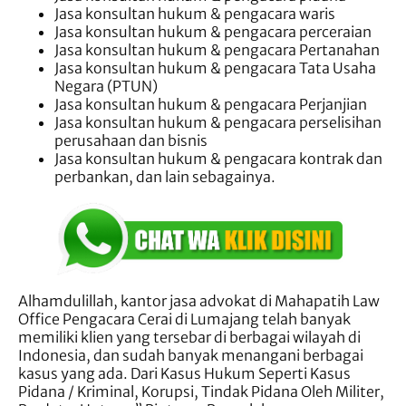
Jasa konsultan hukum & pengacara waris
Jasa konsultan hukum & pengacara perceraian
Jasa konsultan hukum & pengacara Pertanahan
Jasa konsultan hukum & pengacara Tata Usaha
Negara (PTUN)
Jasa konsultan hukum & pengacara Perjanjian
Jasa konsultan hukum & pengacara perselisihan
perusahaan dan bisnis
Jasa konsultan hukum & pengacara kontrak dan
perbankan, dan lain sebagainya.
Alhamdulillah, kantor jasa advokat di Mahapatih Law
Office Pengacara Cerai di Lumajang telah banyak
memiliki klien yang tersebar di berbagai wilayah di
Indonesia, dan sudah banyak menangani berbagai
kasus yang ada. Dari Kasus Hukum Seperti Kasus
Pidana / Kriminal, Korupsi, Tindak Pidana Oleh Militer,