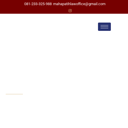
081-233-325-988
mahapatihlawoffice@gmail.com
Pengacara Cerai di
Lumajang