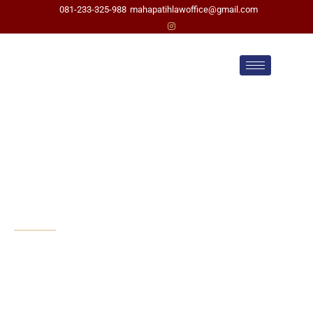
081-233-325-988
mahapatihlawoffice@gmail.com
Pengacara Cerai di
Lamongan