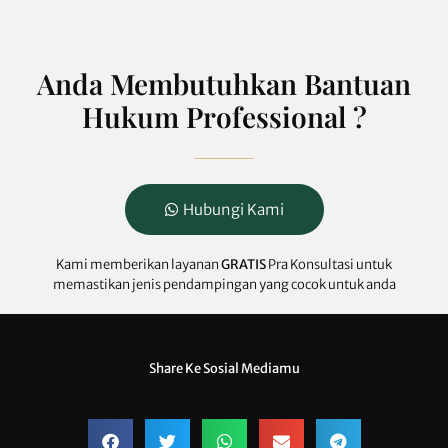
Anda Membutuhkan Bantuan
Hukum Professional ?
Hubungi Kami
Kami memberikan layanan
GRATIS
Pra Konsultasi untuk
memastikan jenis pendampingan yang cocok untuk anda
Share Ke Sosial Mediamu