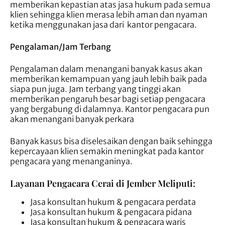
memberikan kepastian atas jasa hukum pada semua
klien sehingga klien merasa lebih aman dan nyaman
ketika menggunakan jasa dari kantor pengacara.
Pengalaman/Jam Terbang
Pengalaman dalam menangani banyak kasus akan
memberikan kemampuan yang jauh lebih baik pada
siapa pun juga. Jam terbang yang tinggi akan
memberikan pengaruh besar bagi setiap pengacara
yang bergabung di dalamnya. Kantor pengacara pun
akan menangani banyak perkara
Banyak kasus bisa diselesaikan dengan baik sehingga
kepercayaan klien semakin meningkat pada kantor
pengacara yang menanganinya.
Layanan Pengacara Cerai di Jember Meliputi:
Jasa konsultan hukum & pengacara perdata
Jasa konsultan hukum & pengacara pidana
Jasa konsultan hukum & pengacara waris