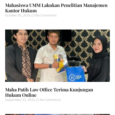
Mahasiswa UMM Lakukan Penelitian Manajemen
Kantor Hukum
October 30, 2024
No Comments
Maha Patih Law Office Terima Kunjungan
Hukum Online
September 22, 2024
No Comments