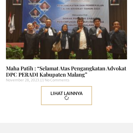
Maha Patih : “Selamat Atas Pengangkatan Advokat
DPC PERADI Kabupaten Malang”
November 28, 2023
No Comments
LIHAT LAINNYA