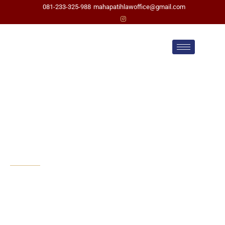
081-233-325-988
mahapatihlawoffice@gmail.com
Pengacara Cerai di
Indramayu