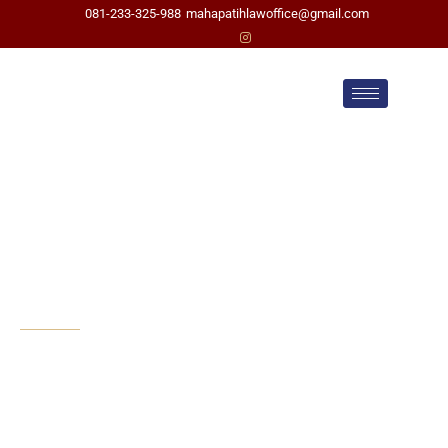
081-233-325-988
mahapatihlawoffice@gmail.com
Pengacara Cerai di
Cilacap