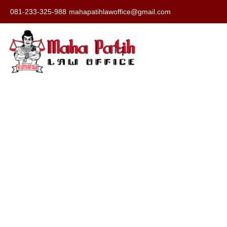
081-233-325-988
mahapatihlawoffice@gmail.com
Pengacara Cera