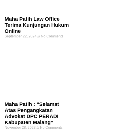
Maha Patih Law Office
Terima Kunjungan Hukum
Online
September 22, 2024
No Comments
Maha Patih : “Selamat
Atas Pengangkatan
Advokat DPC PERADI
Kabupaten Malang”
November 28, 2023
No Comments