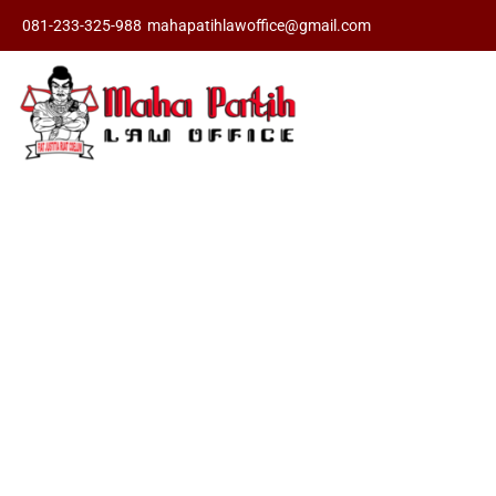
081-233-325-988
mahapatihlawoffice@gmail.com
Pengacara Cera