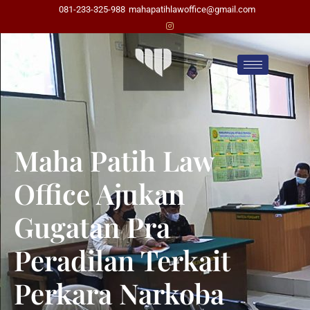
081-233-325-988
mahapatihlawoffice@gmail.com
Maha Patih Law
Office Ajukan
Gugatan Pra
Peradilan Terkait
Perkara Narkoba