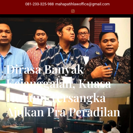
081-233-325-988
mahapatihlawoffice@gmail.com
Dirasa Banyak
Kejanggalan, Kuasa
Hukum Tersangka
Ajukan Pra Peradilan