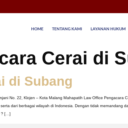
HOME
TENTANG KAMI
LAYANAN HUKUM
cara Cerai di 
i di Subang
Rinjani No. 22, Klojen – Kota Malang Mahapatih Law Office Pengacar
 serta dari berbagai wilayah di Indonesia. Dengan tidak memandang 
 ? […]