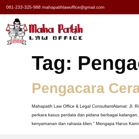
081-233-325-988
mahapatihlawoffice@gmail.com
Tag:
Penga
Pengacara Cera
Mahapatih Law Office & Legal ConsultantAlamat: Jl. 
perkara kasus perdata dan pidana berbagai kalangan,
kenyamanan dan rahasia klien.” Mengapa Harus Kami